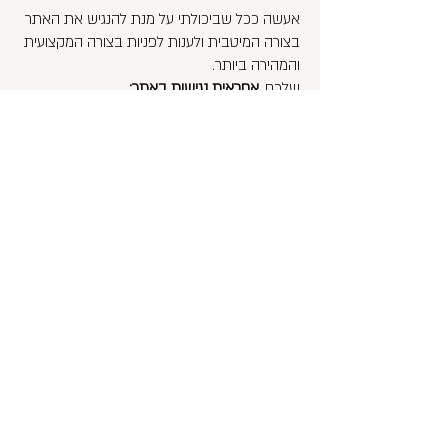
אעשה ככל שביכולתי על מנת להנגיש את האתר
בצורה המיטבית ולענות לפניות בצורה המקצועית
והמהירה ביותר.
שלכם,
אחראית נגישות באתר:
סימה מתתיהו
052-260-0097
2m.ildesign@gmail.com
הצהרת הנגישות עודכנה ביום: 27 למרץ 24
פרטי התקשרות
סלולרי:
052-2600097
2m.ildesign@gmail.com
רשתות חברתיות