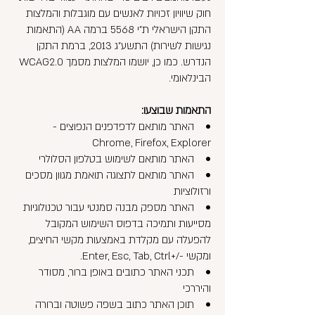
חוק שיוויון זכויות לאנשים עם מוגבלות והמלצות
התקן הישראלי ת"י 5568 ברמה AA (התאמות
נגישות לשירות) התשע"ג 2013, ברמת התקן
הנדרש. כמו כן, יושמו המלצות מסמך WCAG2.0
הבינלאומי.
התאמות שבוצעו:
• האתר מותאם לדפדפנים הנפוצים -
Chrome, Firefox, Explorer
• האתר מותאם לשימוש בטלפון הסלולרי
• האתר מותאם לתצוגה תואמת מגוון מסכים
ורזולוציות
• האתר מספק מבנה סמנטי עבור טכנולוגיות
מסייעות ותמיכה בדפוס השימוש המקובל
להפעלה עם מקלדת באמצעות מקשי החיצים,
ומקשי -/+Enter, Esc, Tab, Ctrl.
• תכני האתר כתובים באופן ברור, מסודר
והיררכי
• תוכן האתר כתוב בשפה פשוטה וברורה